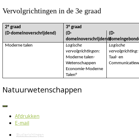
Vervolgrichtingen in de 3e graad
e
e
2
graad
3
graad
(D
-domeinoverschrijdend)
(D
-
(D
-
domeinoverschrijdend)
domeingebond
Moderne talen
Logische
Logische
vervolgrichtingen:
vervolgrichting
Moderne talen-
Taal- en
Wetenschappen
Communicatiew
Economie-Moderne
Talen°
Natuurwetenschappen
Afdrukken
E-mail
Studierichtingen