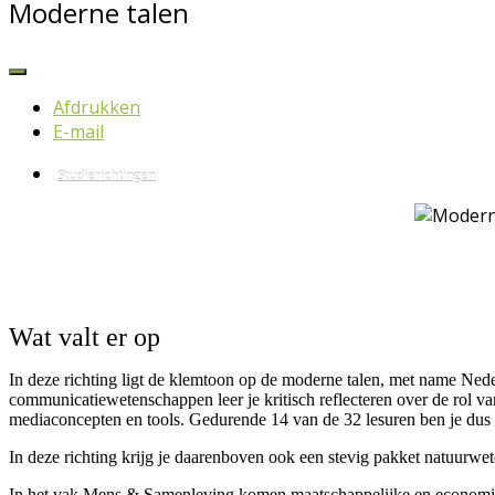
Moderne talen
Afdrukken
E-mail
Studierichtingen
Wat valt er op
In deze richting ligt de klemtoon op de moderne talen, met name Nede
communicatiewetenschappen leer je kritisch reflecteren over de rol van
mediaconcepten en tools. Gedurende 14 van de 32 lesuren ben je dus 
In deze richting krijg je daarenboven ook een stevig pakket natuurwe
In het vak Mens & Samenleving komen maatschappelijke en economisch