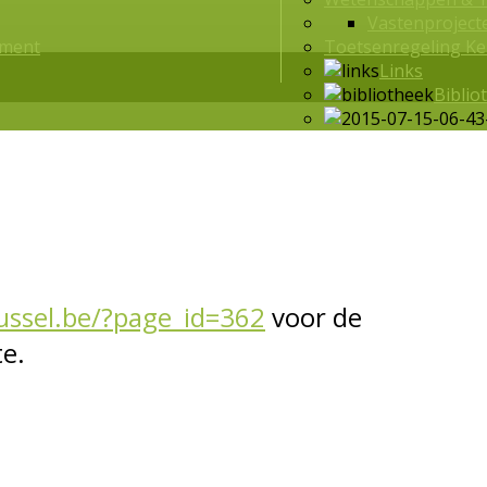
Vastenproject
ement
Toetsenregeling Ke
Links
Biblio
russel.be/?page_id=362
voor de
e.