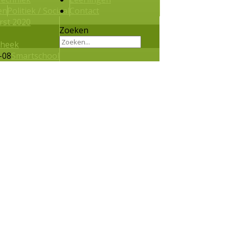
en
Politiek / Sociaal
Contact
rst 2020
Zoeken
theek
Smartschool