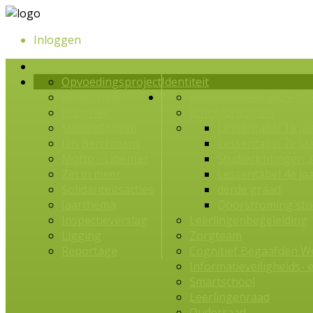
Inloggen
Home
Opvoedingsproject
Identiteit
Schoolvisie
Inschrijvingen 2023-20
Historiek
Schoolonkosten
Meeleefdagen
Lessentabel 1e jaa
Jan Berchmans
Lessentabel 2e jaa
Motto - Libenter
Studierichtingen 3
Zin in meer
Lessentabel 4e ja
Solidariteitsacties
derde graad
Jaarthema
Doorstroming stu
Inspectieverslag
Leerlingenbegeleiding
Ligging
Zorgteam
Reportage
Cognitief Begaafden W
Informatieveiligheids- 
Smartschool
Leerlingenraad
Ouderraad