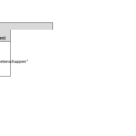
en)
:
etenschappen
*