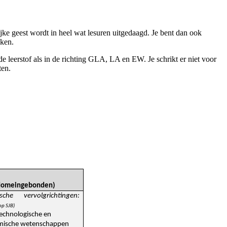
jke geest wordt in heel wat lesuren uitgedaagd. Je bent dan ook
eken.
fde leerstof als in de richting GLA, LA en EW. Je schrikt er niet voor
ten.
domeingebonden)
ische vervolgrichtingen
:
op SJB)
echnologische en
mische wetenschappen