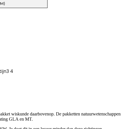
EM)
vig pakket wiskunde daarbovenop. De pakketten natuurwetenschappen
richting GLA en MT.
NW. Je doet dit in een lesuur minder dan deze richtingen.