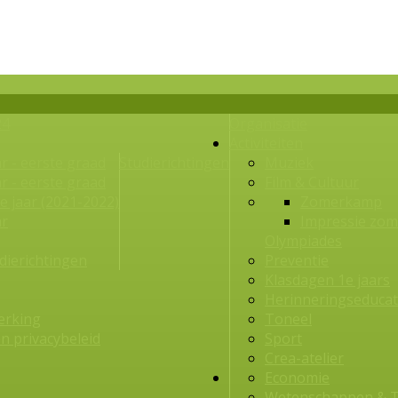
24
Organisatie
Activiteiten
r - eerste graad
Studierichtingen
Muziek
r - eerste graad
Film & Cultuur
e jaar (2021-2022)
Zomerkamp
ar
Impressie zom
Olympiades
dierichtingen
Preventie
Klasdagen 1e jaars
Herinneringseducat
erking
Toneel
en privacybeleid
Sport
Crea-atelier
Economie
Wetenschappen & T