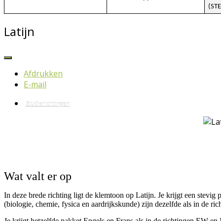
(ST
Latijn
Afdrukken
E-mail
Studierichtingen
Wat valt er op
In deze brede richting ligt de klemtoon op Latijn. Je krijgt een ste
(biologie, chemie, fysica en aardrijkskunde) zijn dezelfde als in de 
Je krijgt hetzelfde pakket Engels en Frans als in de richtingen EW en 