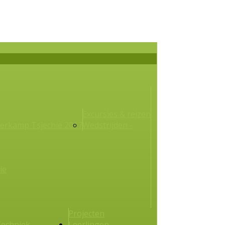
Excursies & reizen
erkamp Tsjechië 2017
Wedstrijden -
ie
Projecten
echniek
Leerlingen