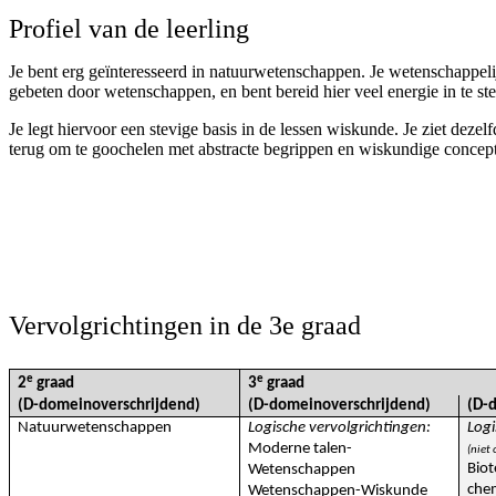
Profiel van de leerling
Je bent erg geïnteresseerd in natuurwetenschappen. Je wetenschappeli
gebeten door wetenschappen, en bent bereid hier veel energie in te st
Je legt hiervoor een stevige basis in de lessen wiskunde. Je ziet dezel
terug om te goochelen met abstracte begrippen en wiskundige concep
Vervolgrichtingen in de 3e graad
e
e
2
graad
3
graad
(D
-domeinoverschrijdend)
(D-
domeinoverschrijdend)
(D
-
Natuurwetenschappen
Logische vervolgrichtingen:
Log
Moderne talen-
(niet 
Biot
Wetenschappen
che
Wetenschappen-Wiskunde