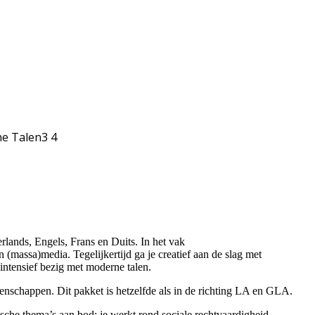
rlands, Engels, Frans en Duits. In het vak
 (massa)media. Tegelijkertijd ga je creatief aan de slag met
intensief bezig met moderne talen.
tenschappen. Dit pakket is hetzelfde als in de richting LA en GLA.
e thema’s aan bod: je werkt rond sociale rechtvaardigheid,